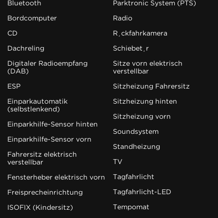
Bluetooth
Parktronic System (PTS)
Bordcomputer
Radio
CD
Rückfahrkamera
Dachreling
Schiebetür
Digitaler Radioempfang
Sitze vorn elektrisch
(DAB)
verstellbar
ESP
Sitzheizung Fahrersitz
Einparkautomatik
Sitzheizung hinten
(selbstlenkend)
Sitzheizung vorn
Einparkhilfe-Sensor hinten
Soundsystem
Einparkhilfe-Sensor vorn
Standheizung
Fahrersitz elektrisch
TV
verstellbar
Tagfahrlicht
Fensterheber elektrisch vorn
Tagfahrlicht-LED
Freisprecheinrichtung
Tempomat
ISOFIX (Kindersitz)