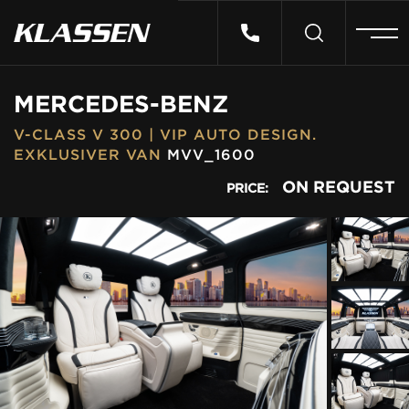
HOME
MERCEDES-BENZ
V-CLASS V 300 | VIP AUTO DESIGN.
VEHICLES
EXKLUSIVER VAN
MVV_1600
ON REQUEST
PRICE:
CARS FOR SALE
ABOUT US
CONTACT