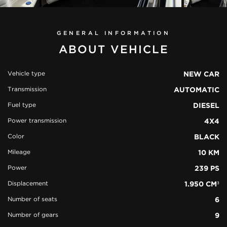
GENERAL INFORMATION
ABOUT VEHICLE
Vehicle type
NEW CAR
Transmission
AUTOMATIC
view all
Fuel type
DIESEL
51 photos
Power transmission
4X4
Color
BLACK
Mileage
10 KM
Power
239 PS
Displacement
1.950 CM³
Number of seats
6
Number of gears
9