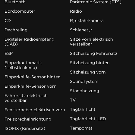
Bluetooth
Parktronic System (PTS)
Bordcomputer
Radio
CD
Rückfahrkamera
Dachreling
Schiebetür
Digitaler Radioempfang
Sitze vorn elektrisch
(DAB)
verstellbar
ESP
Sitzheizung Fahrersitz
Einparkautomatik
Sitzheizung hinten
(selbstlenkend)
Sitzheizung vorn
Einparkhilfe-Sensor hinten
Soundsystem
Einparkhilfe-Sensor vorn
Standheizung
Fahrersitz elektrisch
TV
verstellbar
Tagfahrlicht
Fensterheber elektrisch vorn
Tagfahrlicht-LED
Freisprecheinrichtung
Tempomat
ISOFIX (Kindersitz)