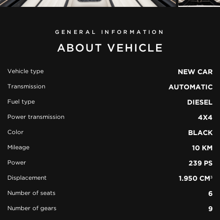
GENERAL INFORMATION
ABOUT VEHICLE
Vehicle type
NEW CAR
Transmission
AUTOMATIC
view all
Fuel type
DIESEL
51 photos
Power transmission
4X4
Color
BLACK
Mileage
10 KM
Power
239 PS
Displacement
1.950 CM³
Number of seats
6
Number of gears
9