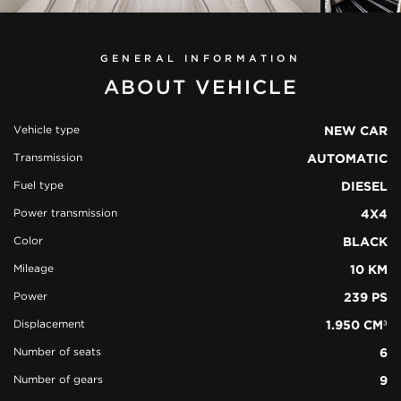
GENERAL INFORMATION
ABOUT VEHICLE
Vehicle type
NEW CAR
Transmission
AUTOMATIC
view all
Fuel type
DIESEL
51 photos
Power transmission
4X4
Color
BLACK
Mileage
10 KM
Power
239 PS
Displacement
1.950 CM³
Number of seats
6
Number of gears
9