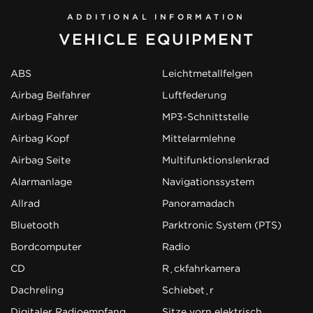
ADDITIONAL INFORMATION
VEHICLE EQUIPMENT
ABS
Leichtmetallfelgen
Airbag Beifahrer
Luftfederung
Airbag Fahrer
MP3-Schnittstelle
Airbag Kopf
Mittelarmlehne
Airbag Seite
Multifunktionslenkrad
Alarmanlage
Navigationssystem
Allrad
Panoramadach
Bluetooth
Parktronic System (PTS)
Bordcomputer
Radio
CD
Rückfahrkamera
Dachreling
Schiebetür
Digitaler Radioempfang
Sitze vorn elektrisch