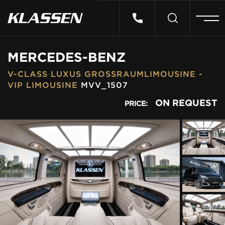
HOME
MERCEDES-BENZ
V-CLASS LUXUS GROSSRAUMLIMOUSINE - V
VEHICLES
IP LIMOUSINE
MVV_1507
ON REQUEST
PRICE:
CARS FOR SALE
ABOUT US
CONTACT