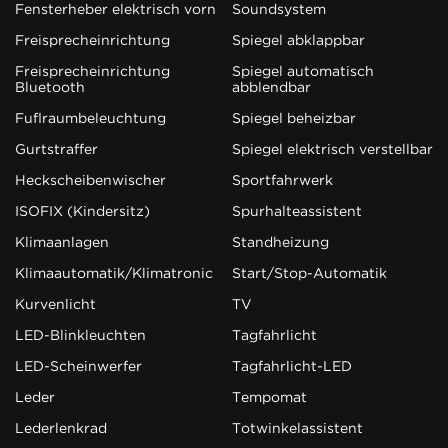
Fensterheber elektrisch vorn
Soundsystem
Freisprecheinrichtung
Spiegel abklappbar
Freisprecheinrichtung
Spiegel automatisch
Bluetooth
abblendbar
Fußraumbeleuchtung
Spiegel beheizbar
Gurtstraffer
Spiegel elektrisch verstellbar
Heckscheibenwischer
Sportfahrwerk
ISOFIX (Kindersitz)
Spurhalteassistent
Klimaanlagen
Standheizung
Klimaautomatik/Klimatronic
Start/Stop-Automatik
Kurvenlicht
TV
LED-Blinkleuchten
Tagfahrlicht
LED-Scheinwerfer
Tagfahrlicht-LED
Leder
Tempomat
Lederlenkrad
Totwinkelassistent