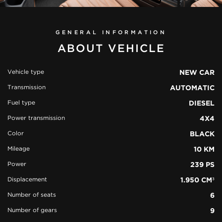
GENERAL INFORMATION
ABOUT VEHICLE
Vehicle type
NEW CAR
Transmission
AUTOMATIC
view all
44
Fuel type
DIESEL
photos
Power transmission
4X4
Color
BLACK
Mileage
10 KM
Power
239 PS
Displacement
1.950 CM³
Number of seats
6
Number of gears
9