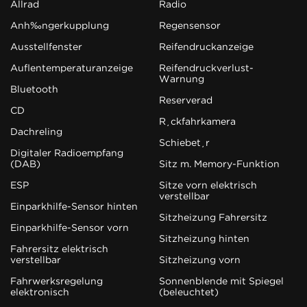
Allrad
Radio
Anhängerkupplung
Regensensor
Ausstellfenster
Reifendruckanzeige
Außentemperaturanzeige
Reifendruckverlust-
Warnung
Bluetooth
Reserverad
CD
Rückfahrkamera
Dachreling
Schiebetür
Digitaler Radioempfang
(DAB)
Sitz m. Memory-Funktion
ESP
Sitze vorn elektrisch
verstellbar
Einparkhilfe-Sensor hinten
Sitzheizung Fahrersitz
Einparkhilfe-Sensor vorn
Sitzheizung hinten
Fahrersitz elektrisch
verstellbar
Sitzheizung vorn
Fahrwerksregelung
Sonnenblende mit Spiegel
elektronisch
(beleuchtet)