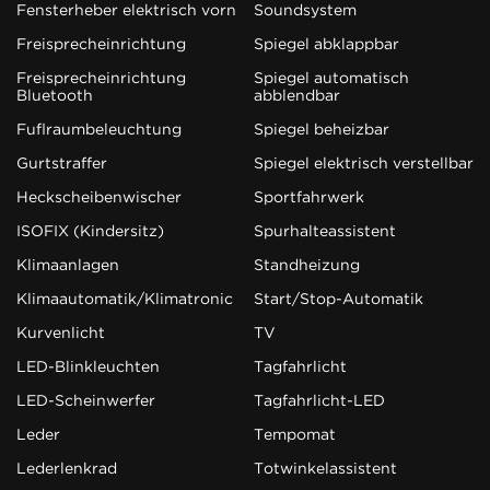
Fensterheber elektrisch vorn
Soundsystem
Freisprecheinrichtung
Spiegel abklappbar
Freisprecheinrichtung
Spiegel automatisch
Bluetooth
abblendbar
Fußraumbeleuchtung
Spiegel beheizbar
Gurtstraffer
Spiegel elektrisch verstellbar
Heckscheibenwischer
Sportfahrwerk
ISOFIX (Kindersitz)
Spurhalteassistent
Klimaanlagen
Standheizung
Klimaautomatik/Klimatronic
Start/Stop-Automatik
Kurvenlicht
TV
LED-Blinkleuchten
Tagfahrlicht
LED-Scheinwerfer
Tagfahrlicht-LED
Leder
Tempomat
Lederlenkrad
Totwinkelassistent