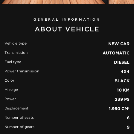
GENERAL INFORMATION
ABOUT VEHICLE
Vehicle type
NEW CAR
Transmission
AUTOMATIC
view all
39
Fuel type
DIESEL
photos
Power transmission
4X4
Color
BLACK
Mileage
10 KM
Power
239 PS
Displacement
1.950 CM³
Number of seats
6
Number of gears
9