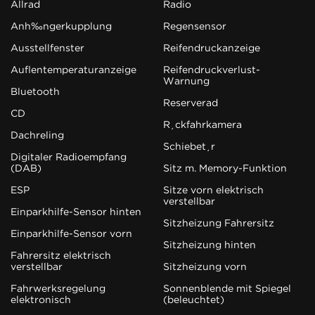
Allrad
Radio
Anhängerkupplung
Regensensor
Ausstellfenster
Reifendruckanzeige
Außentemperaturanzeige
Reifendruckverlust-
Warnung
Bluetooth
Reserverad
CD
Rückfahrkamera
Dachreling
Schiebetür
Digitaler Radioempfang
(DAB)
Sitz m. Memory-Funktion
ESP
Sitze vorn elektrisch
verstellbar
Einparkhilfe-Sensor hinten
Sitzheizung Fahrersitz
Einparkhilfe-Sensor vorn
Sitzheizung hinten
Fahrersitz elektrisch
verstellbar
Sitzheizung vorn
Fahrwerksregelung
Sonnenblende mit Spiegel
elektronisch
(beleuchtet)