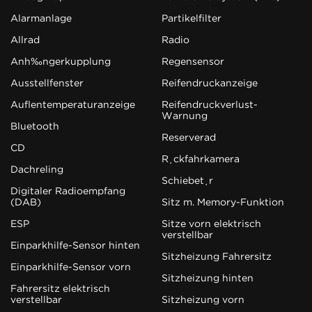
Alarmanlage
Partikelfilter
Allrad
Radio
Anhängerkupplung
Regensensor
Ausstellfenster
Reifendruckanzeige
Außentemperaturanzeige
Reifendruckverlust-
Warnung
Bluetooth
Reserverad
CD
Rückfahrkamera
Dachreling
Schiebetür
Digitaler Radioempfang
(DAB)
Sitz m. Memory-Funktion
ESP
Sitze vorn elektrisch
verstellbar
Einparkhilfe-Sensor hinten
Sitzheizung Fahrersitz
Einparkhilfe-Sensor vorn
Sitzheizung hinten
Fahrersitz elektrisch
verstellbar
Sitzheizung vorn