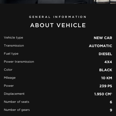
GENERAL INFORMATION
ABOUT VEHICLE
Vehicle type
NEW CAR
Transmission
AUTOMATIC
view all
38
Fuel type
DIESEL
photos
Power transmission
4X4
Color
BLACK
Mileage
10 KM
Power
239 PS
Displacement
1.950 CM³
Number of seats
6
Number of gears
9