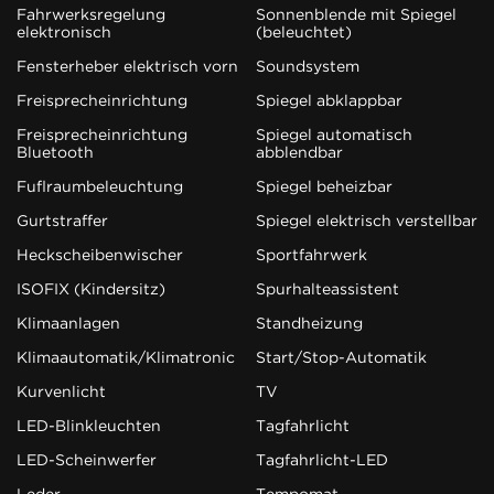
Fahrwerksregelung
Sonnenblende mit Spiegel
elektronisch
(beleuchtet)
Fensterheber elektrisch vorn
Soundsystem
Freisprecheinrichtung
Spiegel abklappbar
Freisprecheinrichtung
Spiegel automatisch
Bluetooth
abblendbar
Fußraumbeleuchtung
Spiegel beheizbar
Gurtstraffer
Spiegel elektrisch verstellbar
Heckscheibenwischer
Sportfahrwerk
ISOFIX (Kindersitz)
Spurhalteassistent
Klimaanlagen
Standheizung
Klimaautomatik/Klimatronic
Start/Stop-Automatik
Kurvenlicht
TV
LED-Blinkleuchten
Tagfahrlicht
LED-Scheinwerfer
Tagfahrlicht-LED
Leder
Tempomat