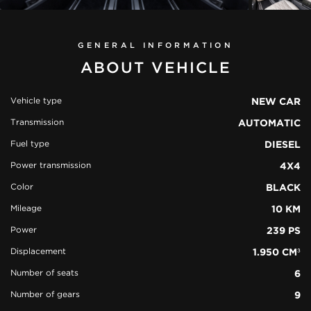
GENERAL INFORMATION
ABOUT VEHICLE
Vehicle type
NEW CAR
Transmission
AUTOMATIC
view all
Fuel type
DIESEL
51 photos
Power transmission
4X4
Color
BLACK
Mileage
10 KM
Power
239 PS
Displacement
1.950 CM³
Number of seats
6
Number of gears
9