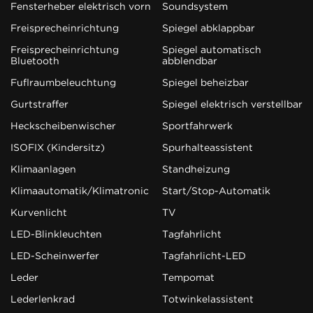
Fensterheber elektrisch vorn
Soundsystem
Freisprecheinrichtung
Spiegel abklappbar
Freisprecheinrichtung
Spiegel automatisch
Bluetooth
abblendbar
Fußraumbeleuchtung
Spiegel beheizbar
Gurtstraffer
Spiegel elektrisch verstellbar
Heckscheibenwischer
Sportfahrwerk
ISOFIX (Kindersitz)
Spurhalteassistent
Klimaanlagen
Standheizung
Klimaautomatik/Klimatronic
Start/Stop-Automatik
Kurvenlicht
TV
LED-Blinkleuchten
Tagfahrlicht
LED-Scheinwerfer
Tagfahrlicht-LED
Leder
Tempomat
Lederlenkrad
Totwinkelassistent