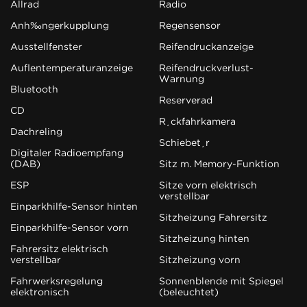
Allrad
Radio
Anhängerkupplung
Regensensor
Ausstellfenster
Reifendruckanzeige
Außentemperaturanzeige
Reifendruckverlust-
Warnung
Bluetooth
Reserverad
CD
Rückfahrkamera
Dachreling
Schiebetür
Digitaler Radioempfang
(DAB)
Sitz m. Memory-Funktion
ESP
Sitze vorn elektrisch
verstellbar
Einparkhilfe-Sensor hinten
Sitzheizung Fahrersitz
Einparkhilfe-Sensor vorn
Sitzheizung hinten
Fahrersitz elektrisch
verstellbar
Sitzheizung vorn
Fahrwerksregelung
Sonnenblende mit Spiegel
elektronisch
(beleuchtet)