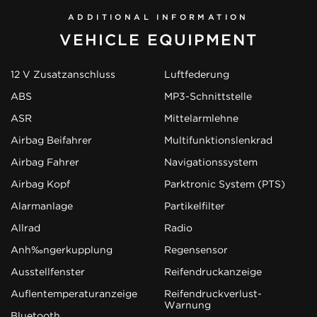
ADDITIONAL INFORMATION
VEHICLE EQUIPMENT
12 V Zusatzanschluss
Luftfederung
ABS
MP3-Schnittstelle
ASR
Mittelarmlehne
Airbag Beifahrer
Multifunktionslenkrad
Airbag Fahrer
Navigationssystem
Airbag Kopf
Parktronic System (PTS)
Alarmanlage
Partikelfilter
Allrad
Radio
Anhängerkupplung
Regensensor
Ausstellfenster
Reifendruckanzeige
Außentemperaturanzeige
Reifendruckverlust-
Warnung
Bluetooth