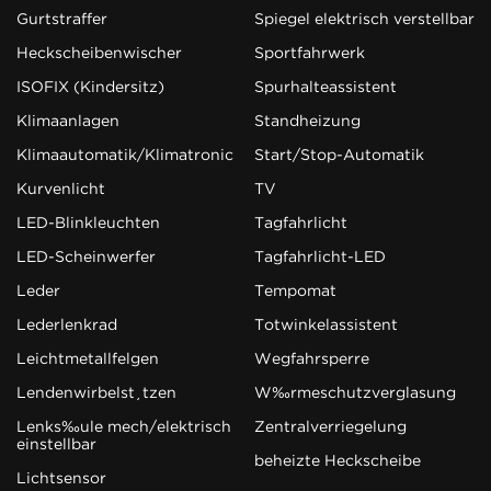
Gurtstraffer
Spiegel elektrisch verstellbar
Heckscheibenwischer
Sportfahrwerk
ISOFIX (Kindersitz)
Spurhalteassistent
Klimaanlagen
Standheizung
Klimaautomatik/Klimatronic
Start/Stop-Automatik
Kurvenlicht
TV
LED-Blinkleuchten
Tagfahrlicht
LED-Scheinwerfer
Tagfahrlicht-LED
Leder
Tempomat
Lederlenkrad
Totwinkelassistent
Leichtmetallfelgen
Wegfahrsperre
Lendenwirbelstützen
Wärmeschutzverglasung
Lenksäule mech/elektrisch
Zentralverriegelung
einstellbar
beheizte Heckscheibe
Lichtsensor