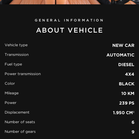
GENERAL INFORMATION
ABOUT VEHICLE
Vehicle type
NEW CAR
Transmission
AUTOMATIC
view all
Fuel type
DIESEL
51 photos
Power transmission
4X4
Color
BLACK
Mileage
10 KM
Power
239 PS
Displacement
1.950 CM³
Number of seats
6
Number of gears
9