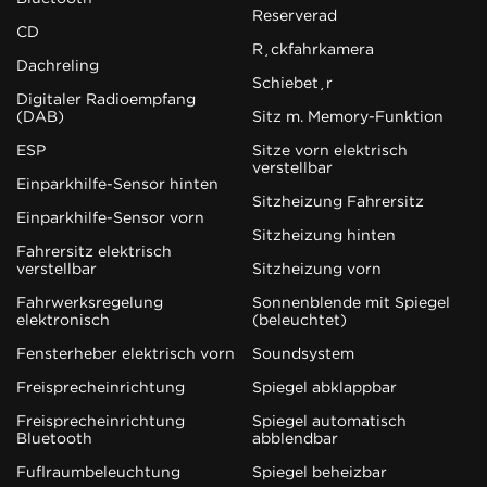
Reserverad
CD
Rückfahrkamera
Dachreling
Schiebetür
Digitaler Radioempfang
(DAB)
Sitz m. Memory-Funktion
ESP
Sitze vorn elektrisch
verstellbar
Einparkhilfe-Sensor hinten
Sitzheizung Fahrersitz
Einparkhilfe-Sensor vorn
Sitzheizung hinten
Fahrersitz elektrisch
verstellbar
Sitzheizung vorn
Fahrwerksregelung
Sonnenblende mit Spiegel
elektronisch
(beleuchtet)
Fensterheber elektrisch vorn
Soundsystem
Freisprecheinrichtung
Spiegel abklappbar
Freisprecheinrichtung
Spiegel automatisch
Bluetooth
abblendbar
Fußraumbeleuchtung
Spiegel beheizbar