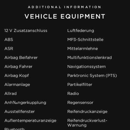
ADDITIONAL INFORMATION
VEHICLE EQUIPMENT
12 V Zusatzanschluss
Luftfederung
ABS
MP3-Schnittstelle
ASR
Mittelarmlehne
Airbag Beifahrer
Multifunktionslenkrad
Airbag Fahrer
Navigationssystem
Airbag Kopf
Parktronic System (PTS)
Alarmanlage
Partikelfilter
Allrad
Radio
Anhängerkupplung
Regensensor
Ausstellfenster
Reifendruckanzeige
Außentemperaturanzeige
Reifendruckverlust-
Warnung
Bluetooth