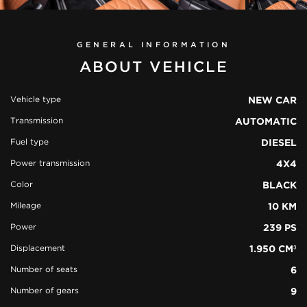
GENERAL INFORMATION
ABOUT VEHICLE
Vehicle type
NEW CAR
Transmission
AUTOMATIC
view all
50
Fuel type
DIESEL
photos
Power transmission
4X4
Color
BLACK
Mileage
10 KM
Power
239 PS
Displacement
1.950 CM³
Number of seats
6
Number of gears
9