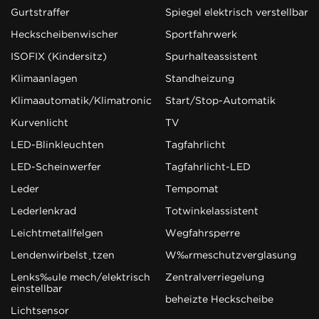
Gurtstraffer
Spiegel elektrisch verstellbar
Heckscheibenwischer
Sportfahrwerk
ISOFIX (Kindersitz)
Spurhalteassistent
Klimaanlagen
Standheizung
Klimaautomatik/Klimatronic
Start/Stop-Automatik
Kurvenlicht
TV
LED-Blinkleuchten
Tagfahrlicht
LED-Scheinwerfer
Tagfahrlicht-LED
Leder
Tempomat
Lederlenkrad
Totwinkelassistent
Leichtmetallfelgen
Wegfahrsperre
Lendenwirbelstützen
Wärmeschutzverglasung
Lenksäule mech/elektrisch
Zentralverriegelung
einstellbar
beheizte Heckscheibe
Lichtsensor