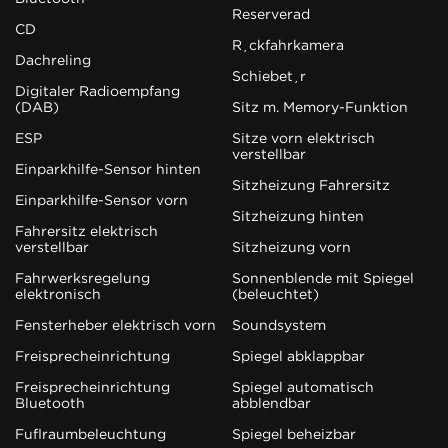
Reserverad
CD
Rückfahrkamera
Dachreling
Schiebetür
Digitaler Radioempfang
(DAB)
Sitz m. Memory-Funktion
ESP
Sitze vorn elektrisch
verstellbar
Einparkhilfe-Sensor hinten
Sitzheizung Fahrersitz
Einparkhilfe-Sensor vorn
Sitzheizung hinten
Fahrersitz elektrisch
verstellbar
Sitzheizung vorn
Fahrwerksregelung
Sonnenblende mit Spiegel
elektronisch
(beleuchtet)
Fensterheber elektrisch vorn
Soundsystem
Freisprecheinrichtung
Spiegel abklappbar
Freisprecheinrichtung
Spiegel automatisch
Bluetooth
abblendbar
Fußraumbeleuchtung
Spiegel beheizbar