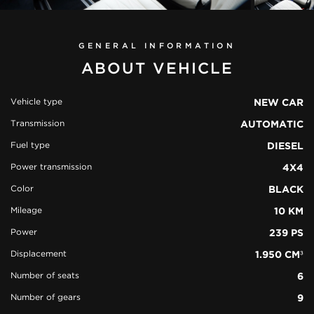
GENERAL INFORMATION
ABOUT VEHICLE
Vehicle type
NEW CAR
Transmission
AUTOMATIC
view all
Fuel type
DIESEL
51 photos
Power transmission
4X4
Color
BLACK
Mileage
10 KM
Power
239 PS
Displacement
1.950 CM³
Number of seats
6
Number of gears
9