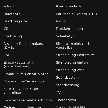
Allrad
Panoramadach
Bluetooth
Parktronic System (PTS)
Bordcomputer
Radio
CD
Rückfahrkamera
Dachreling
Schiebetür
Digitaler Radioempfang
Sitze vorn elektrisch
(DAB)
verstellbar
ESP
Sitzheizung Fahrersitz
Einparkautomatik
Sitzheizung hinten
(selbstlenkend)
Sitzheizung vorn
Einparkhilfe-Sensor hinten
Soundsystem
Einparkhilfe-Sensor vorn
Standheizung
Fahrersitz elektrisch
TV
verstellbar
Tagfahrlicht
Fensterheber elektrisch vorn
Tagfahrlicht-LED
Freisprecheinrichtung