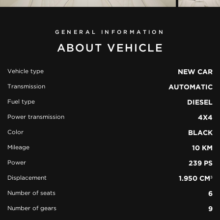
GENERAL INFORMATION
ABOUT VEHICLE
Vehicle type
NEW CAR
Transmission
AUTOMATIC
view all
42
Fuel type
DIESEL
photos
Power transmission
4X4
Color
BLACK
Mileage
10 KM
Power
239 PS
Displacement
1.950 CM³
Number of seats
6
Number of gears
9