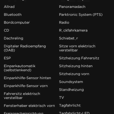
Allrad
Panoramadach
Bluetooth
Parktronic System (PTS)
Bordcomputer
Radio
CD
Rückfahrkamera
Dachreling
Schiebetür
Digitaler Radioempfang
Sitze vorn elektrisch
(DAB)
verstellbar
ESP
Sitzheizung Fahrersitz
Einparkautomatik
Sitzheizung hinten
(selbstlenkend)
Sitzheizung vorn
Einparkhilfe-Sensor hinten
Soundsystem
Einparkhilfe-Sensor vorn
Standheizung
Fahrersitz elektrisch
TV
verstellbar
Tagfahrlicht
Fensterheber elektrisch vorn
Tagfahrlicht-LED
Freisprecheinrichtung