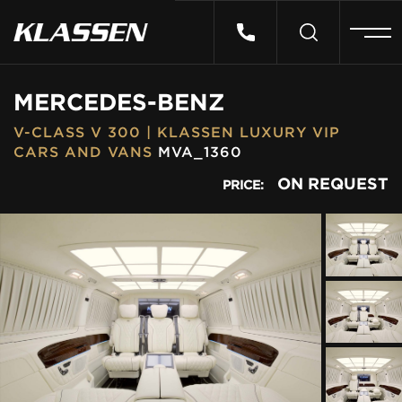
HOME
MERCEDES-BENZ
V-CLASS V 300 | KLASSEN LUXURY VIP
VEHICLES
CARS AND VANS
MVA_1360
ON REQUEST
PRICE:
CARS FOR SALE
ABOUT US
CONTACT