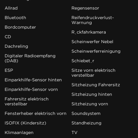
Allrad
Regensensor
Bluetooth
Reifendruckverlust-
Warnung
Bordcomputer
Rückfahrkamera
CD
Scheinwerfer Nebel
Dachreling
Scheinwerferreinigung
Digitaler Radioempfang
(DAB)
Schiebetür
ESP
Sitze vorn elektrisch
verstellbar
Einparkhilfe-Sensor hinten
Sitzheizung Fahrersitz
Einparkhilfe-Sensor vorn
Sitzheizung hinten
Fahrersitz elektrisch
verstellbar
Sitzheizung vorn
Fensterheber elektrisch vorn
Soundsystem
ISOFIX (Kindersitz)
Standheizung
Klimaanlagen
TV