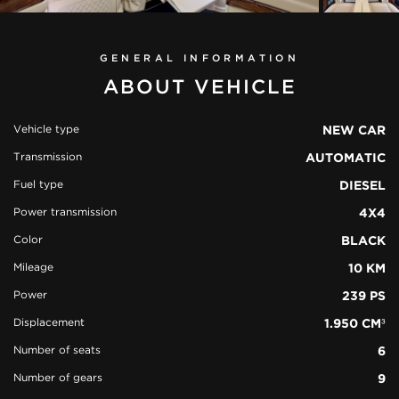
GENERAL INFORMATION
ABOUT VEHICLE
Vehicle type
NEW CAR
Transmission
AUTOMATIC
view all
46
Fuel type
DIESEL
photos
Power transmission
4X4
Color
BLACK
Mileage
10 KM
Power
239 PS
Displacement
1.950 CM³
Number of seats
6
Number of gears
9