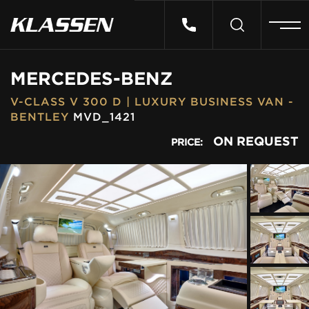
HOME
MERCEDES-BENZ
V-CLASS V 300 D | LUXURY BUSINESS VAN -
VEHICLES
BENTLEY
MVD_1421
ON REQUEST
PRICE:
CARS FOR SALE
ABOUT US
CONTACT