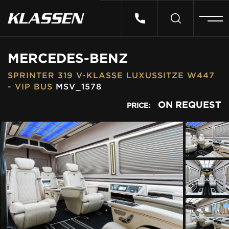
HOME
MERCEDES-BENZ
SPRINTER 319 V-KLASSE LUXUSSITZE W447
VEHICLES
- VIP BUS
MSV_1578
ON REQUEST
PRICE:
CARS FOR SALE
ABOUT US
CONTACT