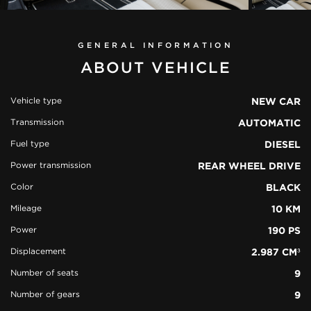
GENERAL INFORMATION
ABOUT VEHICLE
Vehicle type
NEW CAR
Transmission
AUTOMATIC
view all
Fuel type
DIESEL
51 photos
Power transmission
REAR WHEEL DRIVE
Color
BLACK
Mileage
10 KM
Power
190 PS
Displacement
2.987 CM³
Number of seats
9
Number of gears
9