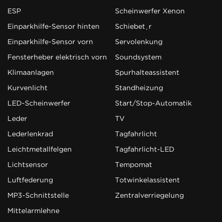
ESP
Scheinwerfer Xenon
Einparkhilfe-Sensor hinten
Schiebetür
Einparkhilfe-Sensor vorn
Servolenkung
Fensterheber elektrisch vorn
Soundsystem
Klimaanlagen
Spurhalteassistent
Kurvenlicht
Standheizung
LED-Scheinwerfer
Start/Stop-Automatik
Leder
TV
Lederlenkrad
Tagfahrlicht
Leichtmetallfelgen
Tagfahrlicht-LED
Lichtsensor
Tempomat
Luftfederung
Totwinkelassistent
MP3-Schnittstelle
Zentralverriegelung
Mittelarmlehne