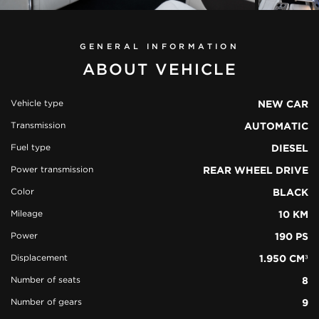
GENERAL INFORMATION
ABOUT VEHICLE
Vehicle type
NEW CAR
Transmission
AUTOMATIC
view all
Fuel type
DIESEL
51 photos
Power transmission
REAR WHEEL DRIVE
Color
BLACK
Mileage
10 KM
Power
190 PS
Displacement
1.950 CM³
Number of seats
8
Number of gears
9