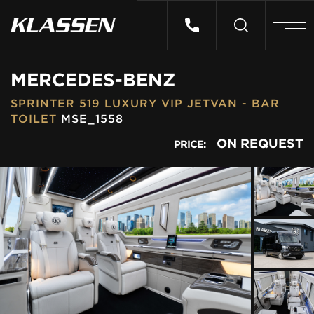
HOME
MERCEDES-BENZ
SPRINTER 519 LUXURY VIP JETVAN - BAR
VEHICLES
TOILET
MSE_1558
ON REQUEST
PRICE:
CARS FOR SALE
ABOUT US
CONTACT