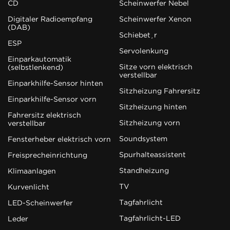
CD
Scheinwerfer Nebel
Digitaler Radioempfang
Scheinwerfer Xenon
(DAB)
Schiebetür
ESP
Servolenkung
Einparkautomatik
Sitze vorn elektrisch
(selbstlenkend)
verstellbar
Einparkhilfe-Sensor hinten
Sitzheizung Fahrersitz
Einparkhilfe-Sensor vorn
Sitzheizung hinten
Fahrersitz elektrisch
Sitzheizung vorn
verstellbar
Soundsystem
Fensterheber elektrisch vorn
Spurhalteassistent
Freisprecheinrichtung
Standheizung
Klimaanlagen
TV
Kurvenlicht
Tagfahrlicht
LED-Scheinwerfer
Tagfahrlicht-LED
Leder