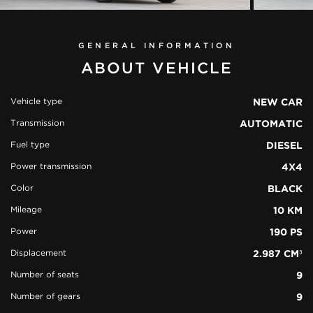
GENERAL INFORMATION
ABOUT VEHICLE
Vehicle type
NEW CAR
Transmission
AUTOMATIC
view all
Fuel type
DIESEL
51 photos
Power transmission
4X4
Color
BLACK
Mileage
10 KM
Power
190 PS
Displacement
2.987 CM³
Number of seats
9
Number of gears
9