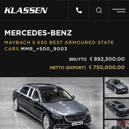
HOME
MERCEDES-BENZ
MAYBACH S 650 BEST ARMOURED STATE
VEHICLES
CARS
MMR_+500_9003
€
892,500.00
BRUTTO
CARS FOR SALE
€
750,000.00
NETTO (EXPORT)
ABOUT US
CONTACT