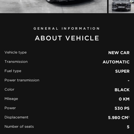
GENERAL INFORMATION
ABOUT VEHICLE
Vehicle type
NEW CAR
Transmission
AUTOMATIC
view all
Fuel type
SUPER
10 photos
Power transmission
-
Color
BLACK
Mileage
0 KM
Power
530 PS
Displacement
5.980 CM³
Number of seats
5