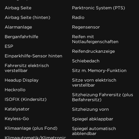
Airbag Seite
Parktronic System (PTS)
Airbag Seite (hinten)
Radio
Alarmanlage
Regensensor
Berganfahrhilfe
Reifen mit
Notlaufeigenschaften
ESP
Reifendruckanzeige
Einparkhilfe-Sensor hinten
Schiebedach
Fahrersitz elektrisch
verstellbar
Sitz m. Memory-Funktion
Headup Display
Sitze vorn elektrisch
verstellbar
Heckrollo
Sitzheizung Fahrersitz (plus
ISOFIX (Kindersitz)
Beifahrersitz)
Katalysator
Sitzheizung vorn
Keyless-Go
Spiegel abklappbar
Klimaanlage (plus Fond)
Spiegel automatisch
abblendbar
Klimaautomatik/Klimatronic