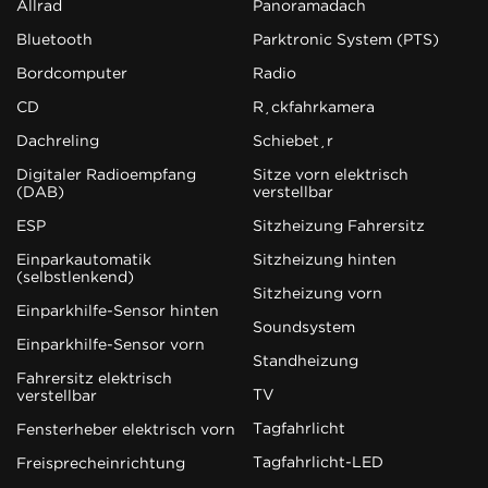
Allrad
Panoramadach
Bluetooth
Parktronic System (PTS)
Bordcomputer
Radio
CD
Rückfahrkamera
Dachreling
Schiebetür
Digitaler Radioempfang
Sitze vorn elektrisch
(DAB)
verstellbar
ESP
Sitzheizung Fahrersitz
Einparkautomatik
Sitzheizung hinten
(selbstlenkend)
Sitzheizung vorn
Einparkhilfe-Sensor hinten
Soundsystem
Einparkhilfe-Sensor vorn
Standheizung
Fahrersitz elektrisch
TV
verstellbar
Tagfahrlicht
Fensterheber elektrisch vorn
Tagfahrlicht-LED
Freisprecheinrichtung