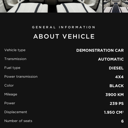
GENERAL INFORMATION
ABOUT VEHICLE
Vehicle type
DEMONSTRATION CAR
Transmission
AUTOMATIC
view all
Fuel type
DIESEL
41 photos
Power transmission
4X4
Color
BLACK
Mileage
3900 KM
Power
239 PS
Displacement
1.950 CM³
Number of seats
6