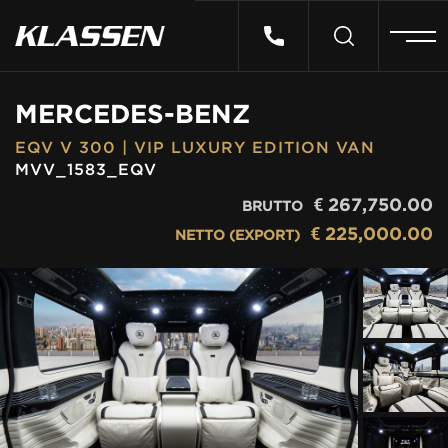
HOME
MERCEDES-BENZ
EQV V 300 | VIP LUXURY EDITION VAN
VEHICLES
MVV_1583_EQV
€
267,750.00
BRUTTO
CARS FOR SALE
€
225,000.00
NETTO (EXPORT)
ABOUT US
CONTACT