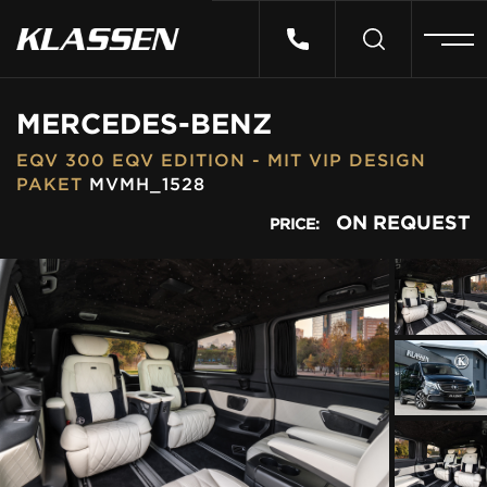
HOME
MERCEDES-BENZ
EQV 300 EQV EDITION - MIT VIP DESIGN
VEHICLES
PAKET
MVMH_1528
ON REQUEST
PRICE:
CARS FOR SALE
ABOUT US
CONTACT