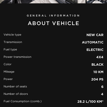
GENERAL INFORMATION
ABOUT VEHICLE
Vehicle type
NEW CAR
Transmission
AUTOMATIC
view all
50
Fuel type
ELECTRIC
photos
Power transmission
4X4
Color
BLACK
Mileage
10 KM
Power
204 PS
Number of seats
6
Number of doors
4
Fuel Consumption (comb.)
28.2 L/100 KM*